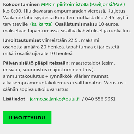
Kokoontuminen
MPK:n piiritoimistolla (Paviljonki/PaVi)
klo 8:00, Hiukkavaaran ampumaradan vieressä. Kuljetus
Vaalantie läheisyydestä Korpiten mutkasta klo 7:45 kyytiä
tarvitseville
(ks. kartta)
Osallistumismaksu
10 euroa,
maksetaan tapahtumassa, sisältää kahvitukset ja ruokailun.
Ilmoittautumiset
viimeistään 23.5., maksimi
osanottajamäärä 20 henkeä, tapahtumaa ei järjestetä
mikäli osallistujia alle 10 henkeä.
Päivän sisältö pääpiirteissään
: maastotaidot (esim.
ensiapu, suunnistus majoittuminen tms.),
ammuntakoulutus + rynnäkkökivääriammunnat,
aikaisempi ammuntakokemus ei välttämätön. Varustus -
säähän sopiva ulkoiluvarustus.
Lisätiedot
-
jarmo.sallanko@oulu.fi
/ 040 556 9331.
ILMOITTAUDU