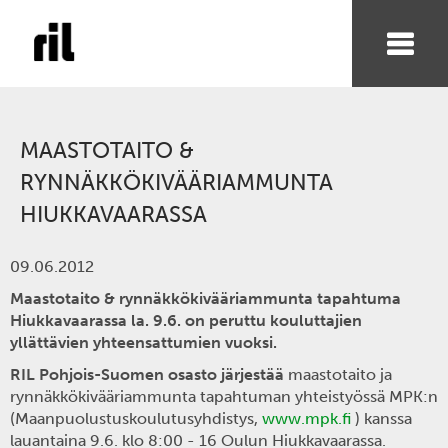
MAASTOTAITO &
RYNNÄKKÖKIVÄÄRIAMMUNTA
HIUKKAVAARASSA
09.06.2012
Maastotaito & rynnäkkökivääriammunta tapahtuma
Hiukkavaarassa la. 9.6. on peruttu kouluttajien
yllättävien yhteensattumien vuoksi.
RIL Pohjois-Suomen osasto järjestää
maastotaito ja
rynnäkkökivääriammunta tapahtuman yhteistyössä MPK:n
(Maanpuolustuskoulutusyhdistys,
www.mpk.fi
) kanssa
lauantaina 9.6. klo 8:00 - 16 Oulun Hiukkavaarassa.