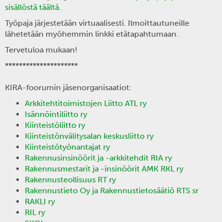
sisällöstä täältä.
Työpaja järjestetään virtuaalisesti. Ilmoittautuneille
lähetetään myöhemmin linkki etätapahtumaan.
Tervetuloa mukaan!
*********************
KIRA-foorumin jäsenorganisaatiot:
Arkkitehtitoimistojen Liitto ATL ry
Isännöintiliitto ry
Kiinteistöliitto ry
Kiinteistönvälitysalan keskusliitto ry
Kiinteistötyönantajat ry
Rakennusinsinöörit ja -arkkitehdit RIA ry
Rakennusmestarit ja -insinöörit AMK RKL ry
Rakennusteollisuus RT ry
Rakennustieto Oy ja Rakennustietosäätiö RTS sr
RAKLI ry
RIL ry