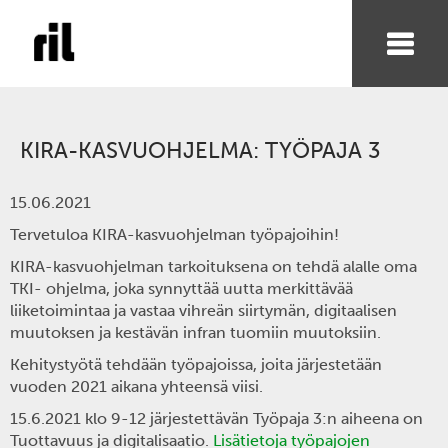
KIRA-KASVUOHJELMA: TYÖPAJA 3
15.06.2021
Tervetuloa KIRA-kasvuohjelman työpajoihin!
KIRA-kasvuohjelman tarkoituksena on tehdä alalle oma
TKI- ohjelma, joka synnyttää uutta merkittävää
liiketoimintaa ja vastaa vihreän siirtymän, digitaalisen
muutoksen ja kestävän infran tuomiin muutoksiin.
Kehitystyötä tehdään työpajoissa, joita järjestetään
vuoden 2021 aikana yhteensä viisi.
15.6.2021 klo 9-12 järjestettävän Työpaja 3:n aiheena on
Tuottavuus ja digitalisaatio.
Lisätietoja työpajojen