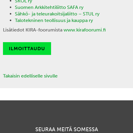
SKOL ry
Suomen Arkkitehtiliitto SAFA ry
Sähkö- ja teleurakoitsijaliitto – STUL ry
Talotekninen teollisuus ja kauppa ry
Lisätiedot KIRA-foorumista
www.kirafoorumi.fi
ILMOITTAUDU
Takaisin edelliselle sivulle
SEURAA MEITÄ SOMESSA