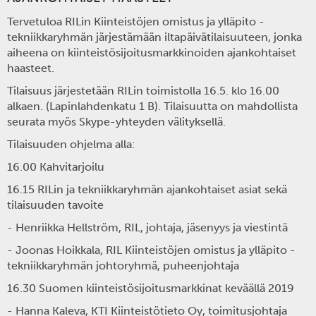
Tervetuloa RILin Kiinteistöjen omistus ja ylläpito -
tekniikkaryhmän järjestämään iltapäivätilaisuuteen, jonka
aiheena on kiinteistösijoitusmarkkinoiden ajankohtaiset
haasteet.
Tilaisuus järjestetään RILin toimistolla 16.5. klo 16.00
alkaen. (Lapinlahdenkatu 1 B). Tilaisuutta on mahdollista
seurata myös Skype-yhteyden välityksellä.
Tilaisuuden ohjelma alla:
16.00
Kahvitarjoilu
16.15
RILin ja tekniikkaryhmän ajankohtaiset asiat sekä
tilaisuuden tavoite
-
Henriikka Hellström
, RIL, johtaja, jäsenyys ja viestintä
-
Joonas Hoikkala
, RIL Kiinteistöjen omistus ja ylläpito -
tekniikkaryhmän johtoryhmä, puheenjohtaja
16.30
Suomen kiinteistösijoitusmarkkinat keväällä 2019
-
Hanna Kaleva
, KTI Kiinteistötieto Oy, toimitusjohtaja