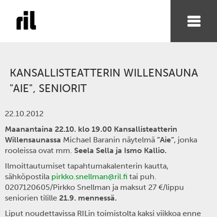
KANSALLISTEATTERIN WILLENSAUNA
"AIE", SENIORIT
22.10.2012
Maanantaina 22.10. klo 19.00 Kansallisteatterin
Willensaunassa
Michael Baranin näytelmä
”Aie”
, jonka
rooleissa ovat mm.
Seela Sella ja Ismo Kallio.
Ilmoittautumiset tapahtumakalenterin kautta,
sähköpostila
pirkko.snellman@ril.fi
tai puh.
0207120605/Pirkko Snellman ja maksut 27 €/lippu
seniorien tilille
21.9. mennessä.
Liput noudettavissa RILin toimistolta kaksi viikkoa enne