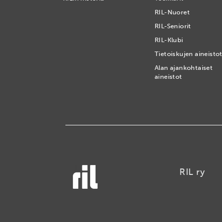
RIL-Nuoret
RIL-Seniorit
RIL-Klubi
Tietoiskujen aineisto
Alan ajankohtaiset
aineistot
RIL ry