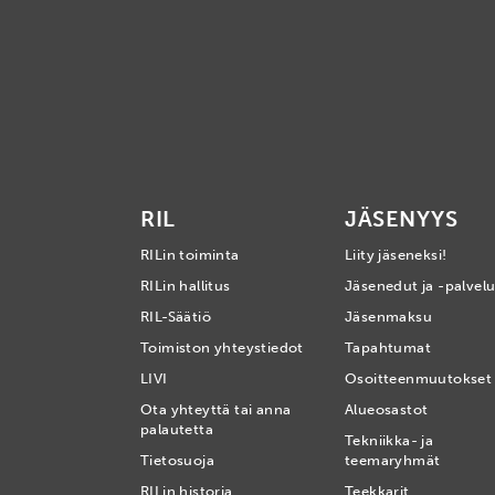
RIL
JÄSENYYS
RILin toiminta
Liity jäseneksi!
RILin hallitus
Jäsenedut ja -palvelu
RIL-Säätiö
Jäsenmaksu
Toimiston yhteystiedot
Tapahtumat
LIVI
Osoitteenmuutokset
Ota yhteyttä tai anna
Alueosastot
palautetta
Tekniikka- ja
Tietosuoja
teemaryhmät
RILin historia
Teekkarit