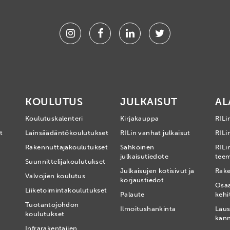
Instagram
Facebook
Linkedin
Twitter
KOULUTUS
JULKAISUT
AL
Koulutuskalenteri
Kirjakauppa
RILi
t
Lainsäädäntökoulutukset
RILin vanhat julkaisut
RILin
Rakennuttajakoulutukset
Sähköinen
RILi
julkaisutiedote
tee
Suunnittelijakoulutukset
Julkaisujen kotisivut ja
Rake
Valvojien koulutus
korjaustiedot
Osa
Liiketoimintakoulutukset
Palaute
kehi
Tuotantojohdon
Ilmoitushankinta
Laus
koulutukset
kan
Infrarakentajien