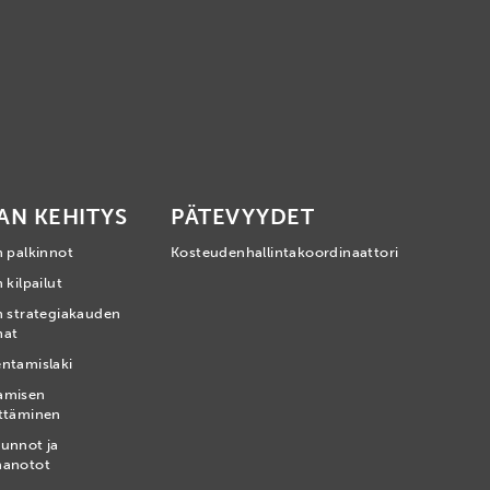
AN KEHITYS
PÄTEVYYDET
n palkinnot
Kosteudenhallintakoordinaattori
 kilpailut
n strategiakauden
mat
ntamislaki
amisen
ttäminen
unnot ja
nanotot