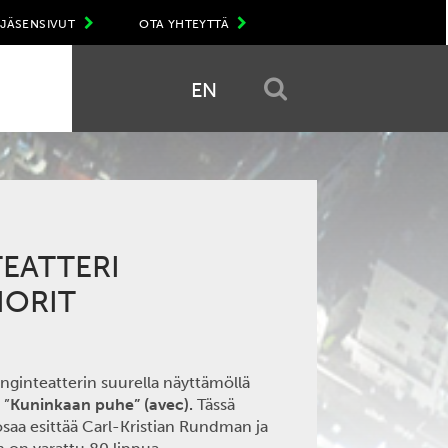
JÄSENSIVUT
OTA YHTEYTTÄ
EN
EATTERI
IORIT
nginteatterin suurella näyttämöllä
 ”
Kuninkaan puhe” (avec).
Tässä
saa esittää Carl-Kristian Rundman ja