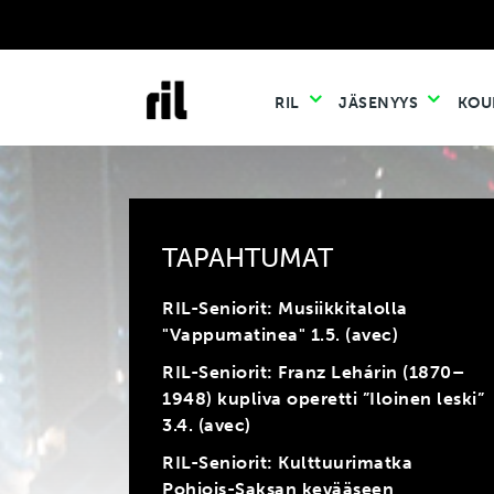
RIL
JÄSENYYS
KOU
TAPAHTUMAT
RIL-Seniorit: Musiikkitalolla
"Vappumatinea" 1.5. (avec)
RIL-Seniorit: Franz Lehárin (1870–
1948) kupliva operetti ”Iloinen leski”
3.4. (avec)
RIL-Seniorit: Kulttuurimatka
Pohjois-Saksan kevääseen