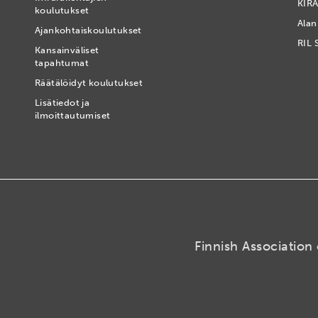
KIRA
koulutukset
Alan
Ajankohtaiskoulutukset
RIL 
Kansainväliset
tapahtumat
t
Räätälöidyt koulutukset
Lisätiedot ja
ilmoittautumiset
Finnish Association 