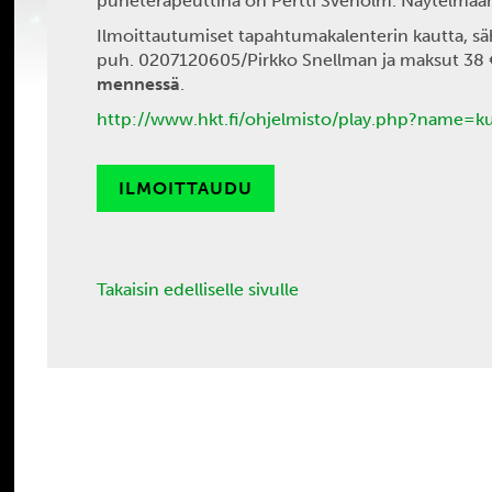
puheterapeuttina on Pertti Sveholm. Näytelmään
Ilmoittautumiset tapahtumakalenterin kautta, sä
puh. 0207120605/Pirkko Snellman ja maksut 38 €/
mennessä
.
http://www.hkt.fi/ohjelmisto/play.php?name=k
ILMOITTAUDU
Takaisin edelliselle sivulle