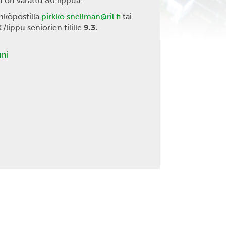
 on varattu 80 lippua.
hköpostilla
pirkko.snellman@ril.fi
tai
lippu seniorien tilille
9.3.
uni