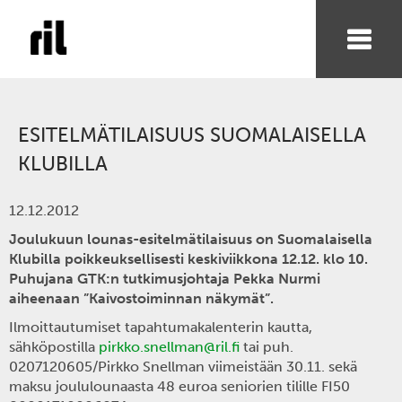
ESITELMÄTILAISUUS SUOMALAISELLA
KLUBILLA
12.12.2012
Joulukuun lounas-esitelmätilaisuus on Suomalaisella
Klubilla poikkeuksellisesti keskiviikkona 12.12. klo 10.
Puhujana GTK:n tutkimusjohtaja Pekka Nurmi
aiheenaan ”Kaivostoiminnan näkymät”.
Ilmoittautumiset tapahtumakalenterin kautta,
sähköpostilla
pirkko.snellman@ril.fi
tai puh.
0207120605/Pirkko Snellman viimeistään 30.11. sekä
maksu joululounaasta 48 euroa seniorien tilille FI50