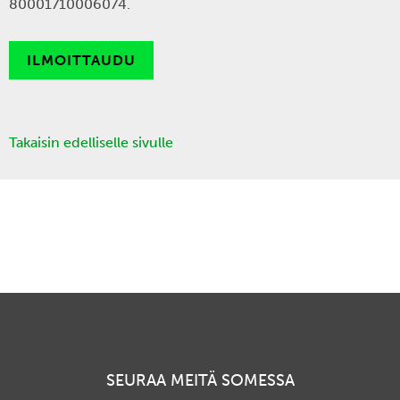
80001710006074.
ILMOITTAUDU
Takaisin edelliselle sivulle
SEURAA MEITÄ SOMESSA