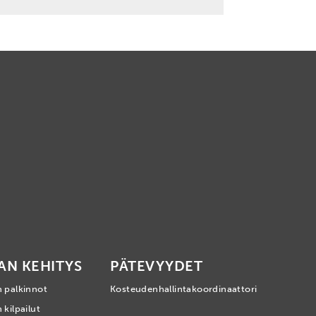
AN KEHITYS
PÄTEVYYDET
n palkinnot
Kosteudenhallintakoordinaattori
 kilpailut