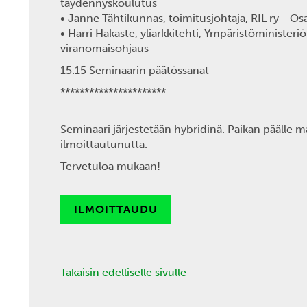
täydennyskoulutus
•
Janne Tähtikunnas, toimitusjohtaja, RIL ry - 
• Harri Hakaste, yliarkkitehti, Ympäristöministeriö
viranomaisohjaus
15.15 Seminaarin päätössanat
**********************
Seminaari järjestetään hybridinä. Paikan päälle
ilmoittautunutta.
Tervetuloa mukaan!
ILMOITTAUDU
Takaisin edelliselle sivulle