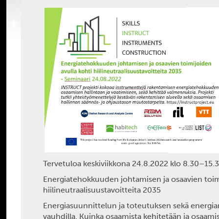
Tervetuloa keskiviikkona
24.8.2022 klo 8.30–15.
Energiatehokkuuden johtamisen ja osaavien toimi
hiilineutraalisuustavoitteita 2035
Energiasuunnittelun ja toteutuksen sekä energ
vauhdilla. Kuinka osaamista kehitetään ja osaami