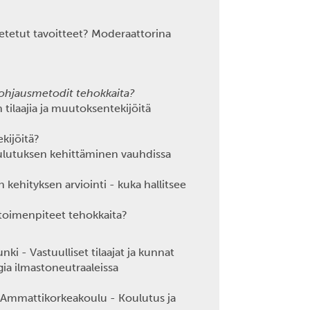
etetut tavoitteet? Moderaattorina
 ohjausmetodit tehokkaita?
n tilaajia ja muutoksentekijöitä
kijöitä?
lutuksen kehittäminen vauhdissa
kehityksen arviointi - kuka hallitsee
toimenpiteet tehokkaita?
i - Vastuulliset tilaajat ja kunnat
gia ilmastoneutraaleissa
a Ammattikorkeakoulu - Koulutus ja