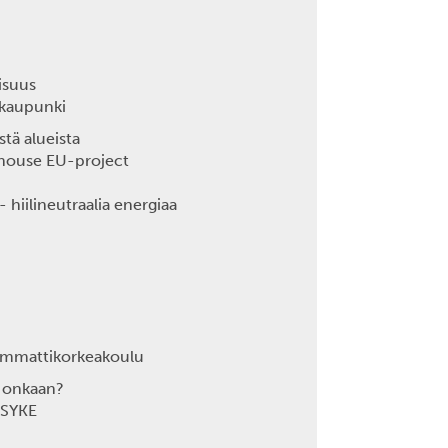
isuus
 kaupunki
stä alueista
thouse EU-project
hiilineutraalia energiaa
 Ammattikorkeakoulu
e onkaan?
/ SYKE