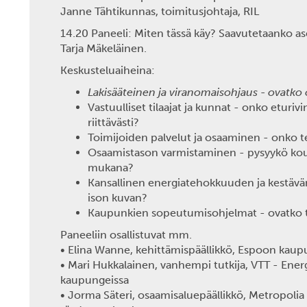
Janne Tähtikunnas, toimitusjohtaja, RIL
14.20 Paneeli: Miten tässä käy? Saavutetaanko as
Tarja Mäkeläinen.
Keskusteluaiheina:
Lakisääteinen ja viranomaisohjaus - ovatko
Vastuulliset tilaajat ja kunnat - onko eturivi
riittävästi?
Toimijoiden palvelut ja osaaminen - onko te
Osaamistason varmistaminen - pysyykö kou
mukana?
Kansallinen energiatehokkuuden ja kestävän 
ison kuvan?
Kaupunkien sopeutumisohjelmat - ovatko 
Paneeliin osallistuvat mm.
•
Elina Wanne, kehittämispäällikkö, Espoon kaupunk
•
Mari Hukkalainen, vanhempi tutkija, VTT - Ener
kaupungeissa
• Jorma Säteri, osaamisaluepäällikkö, Metropoli