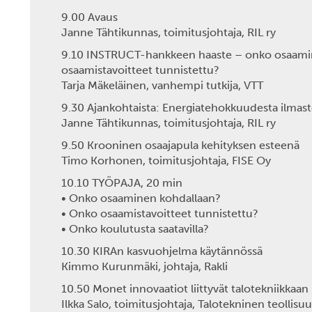
9.00 Avaus
Janne Tähtikunnas, toimitusjohtaja, RIL ry
9.10 INSTRUCT-hankkeen haaste – onko osaamin
osaamistavoitteet tunnistettu?
T
arja Mäkeläinen, vanhempi tutkija, VTT
9.30 Ajankohtaista: Energiatehokkuudesta ilmast
Janne Tähtikunnas, toimitusjohtaja, RIL ry
9.50 Krooninen osaajapula kehityksen esteenä
Timo Korhonen, toimitusjohtaja, FISE Oy
10.10 TYÖPAJA, 20 min
• Onko osaaminen kohdallaan?
• Onko osaamistavoitteet tunnistettu?
• Onko koulutusta saatavilla?
10.30 KIRAn kasvuohjelma käytännössä
Kimmo Kurunmäki, johtaja, Rakli
10.50 Monet innovaatiot liittyvät talotekniikkaan
Ilkka Salo, toimitusjohtaja, Talotekninen teollisuu