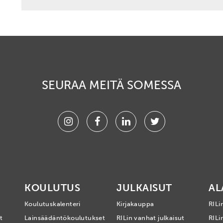
SEURAA MEITÄ SOMESSA
Instagram
Facebook
Linkedin
Twitter
KOULUTUS
JULKAISUT
AL
Koulutuskalenteri
Kirjakauppa
RILi
t
Lainsäädäntökoulutukset
RILin vanhat julkaisut
RILin