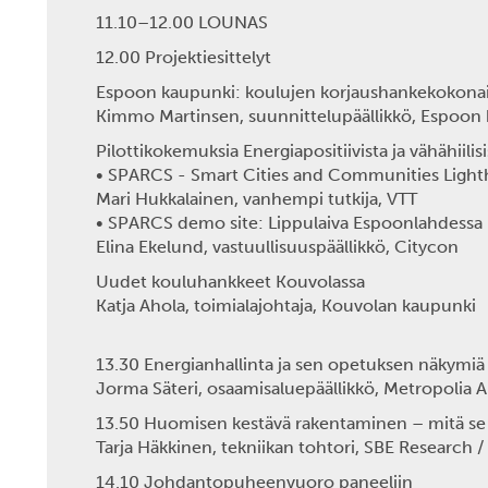
11.10–12.00 LOUNAS
12.00 Projektiesittelyt
Espoon kaupunki: koulujen korjaushankekokona
Kimmo Martinsen, suunnittelupäällikkö, Espoon
Pilottikokemuksia Energiapositiivista ja vähähiilisi
• SPARCS - Smart Cities and Communities Ligh
Mari Hukkalainen, vanhempi tutkija, VTT
• SPARCS demo site: Lippulaiva Espoonlahdessa - 
Elina Ekelund, vastuullisuuspäällikkö, Citycon
Uudet kouluhankkeet Kouvolassa
Katja Ahola, toimialajohtaja, Kouvolan kaupunki
13.30 Energianhallinta ja sen opetuksen näkymiä
Jorma Säteri, osaamisaluepäällikkö, Metropolia
13.50 Huomisen kestävä rakentaminen – mitä s
Tarja Häkkinen, tekniikan tohtori, SBE Research 
14.10 Johdantopuheenvuoro paneeliin