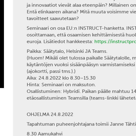
ja innovaatiot vievät alaa eteenpäin? Millainen o
Entä elinkaaren aikana? Mitä muuta voisimme vie
tavoitteet saavutetaan?
Seminaari on osa
EU:n INSTRUCT-hanketta.
INST
osoittamaan, että osaamisen kehittämisestä huole
euroja. Lisätiedot hankkeesta:
https://instructpr
Paikka:
Säätytalo, Helsinki JA Teams.
(Huom! Mikäli olet tulossa paikalle Säätytalolle, 
käytäntöjen vuoksi sisäänpääsyn varmistamiseksi
(ajokortti, passi tms.).)
Aika:
24.8.2022 klo 8.30–15.30
Hinta:
Seminaari on maksuton.
Osallistuminen:
Hybridi. Paikan päälle mahtuu 1
etäosallistuminen Teamsilla
(teams-linkki lähetetä
OHJELMA 24.8.2022
Tapahtuman puheenjohtajana toimii
Janne Tähti
8.30 Aamukahvi