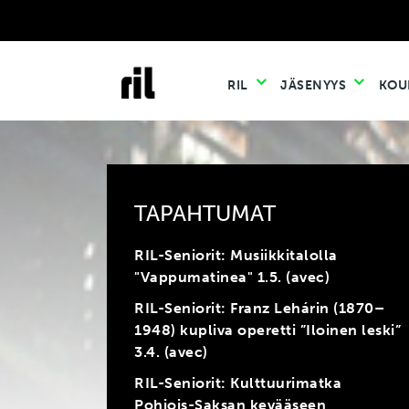
RIL
JÄSENYYS
KOU
TAPAHTUMAT
RIL-Seniorit: Musiikkitalolla
"Vappumatinea" 1.5. (avec)
RIL-Seniorit: Franz Lehárin (1870–
1948) kupliva operetti ”Iloinen leski”
3.4. (avec)
RIL-Seniorit: Kulttuurimatka
Pohjois-Saksan kevääseen