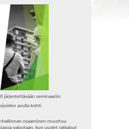
30
järjestettävään seminaariin:
joiden avulla kohti
ianhallinnan osaaminen muuttuu
stasoa valvotaan, kun uudet ratkaisut