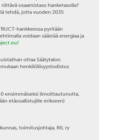
n riittävä osaamistaso hanketasolla?
lä tehdä, jotta vuoden 2035
RUCT-hankkeessa pyritään
htimalla voidaan säästää energiaa ja
oject.eu/
muistathan ottaa Säätytalon
 mukaan henkilöllisyystodistus
40 ensimmäiseksi ilmoittautunutta,
än etäosallistujille erikseen)
kunnas, toimitusjohtaja, RIL ry